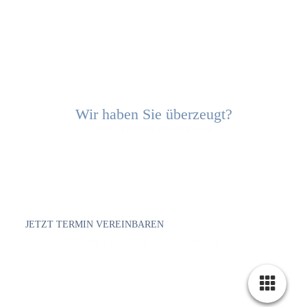
Wir haben Sie überzeugt?
Jetzt Termin vereinbaren
Wenn Sie unser Leistungs-Portfolio schon jetzt
überzeugen konnte, zögern Sie nicht und
nehmen Sie noch heute telefonischen Kontakt
auf.
Rufen Sie uns an.
Wir freuen uns auf Sie.
JETZT TERMIN VEREINBAREN
Wir freuen uns auf Ihren Anruf.