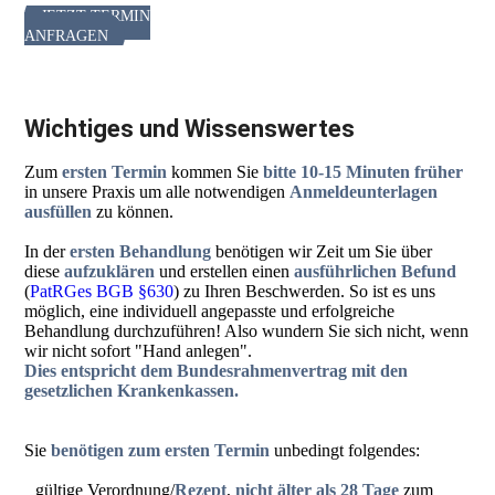
JETZT TERMIN
ANFRAGEN
Wichtiges und Wissenswertes
Zum
ersten Termin
kommen Sie
bitte 10-15 Minuten früher
in unsere Praxis um alle notwendigen
Anmeldeunterlagen
ausfüllen
zu können.
In der
ersten Behandlung
benötigen wir Zeit um Sie über
diese
aufzuklären
und erstellen einen
ausführlichen Befund
(
PatRGes BGB §630
) zu Ihren Beschwerden. So ist es uns
möglich, eine individuell angepasste und erfolgreiche
Behandlung durchzuführen! Also wundern Sie sich nicht, wenn
wir nicht sofort "Hand anlegen".
Dies entspricht dem Bundesrahmenvertrag mit den
gesetzlichen Krankenkassen.
Sie
benötigen zum ersten Termin
unbedingt folgendes:
gültige Verordnung/
Rezept
,
nicht älter als 28 Tage
zum